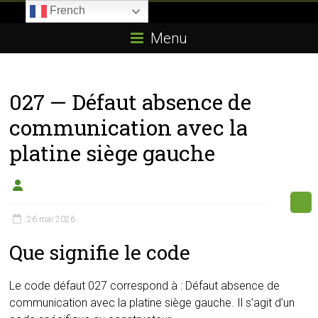
Skip
French
to
Boitier-
content
Menu
E85.com
La
027 — Défaut absence de
passion
du
communication avec la
boîtier
platine siège gauche
éthanol
26 mai 2026
Que signifie le code
Le code défaut 027 correspond à : Défaut absence de
communication avec la platine siège gauche. Il s’agit d’un