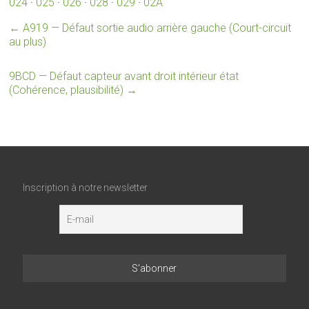
024
·
025
·
026
·
028
·
029
·
02A
←
A919 — Défaut sortie audio arrière gauche (Court-circuit
au plus)
9BCD — Défaut capteur avant droit intérieur état
(Cohérence, plausibilité)
→
Inscription à notre newsletter