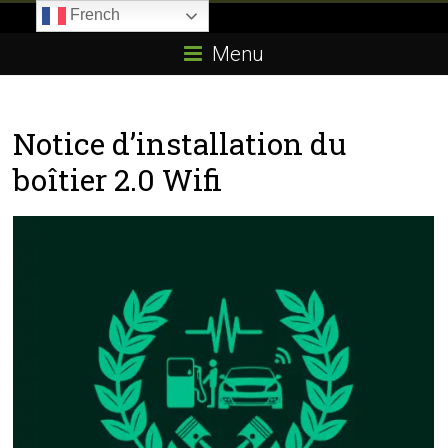
Skip
French
to
Boitier-
content
Menu
E85.com
La
Notice d’installation du
passion
du
boîtier 2.0 Wifi
boîtier
éthanol