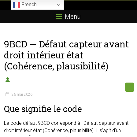
Skip
French
to
Boitier-
content
Menu
E85.com
La
9BCD — Défaut capteur avant
passion
du
droit intérieur état
boîtier
(Cohérence, plausibilité)
éthanol
26 mai 2026
Que signifie le code
Le code défaut 9BCD correspond à : Défaut capteur avant
droit intérieur état (Cohérence, plausibilité). Il s’agit d’un