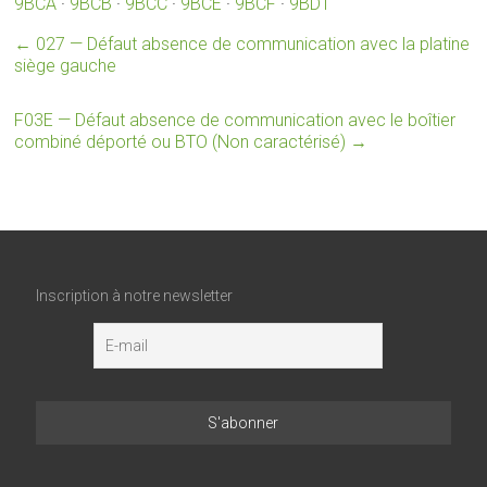
9BCA
·
9BCB
·
9BCC
·
9BCE
·
9BCF
·
9BD1
←
027 — Défaut absence de communication avec la platine
siège gauche
F03E — Défaut absence de communication avec le boîtier
combiné déporté ou BTO (Non caractérisé)
→
Inscription à notre newsletter