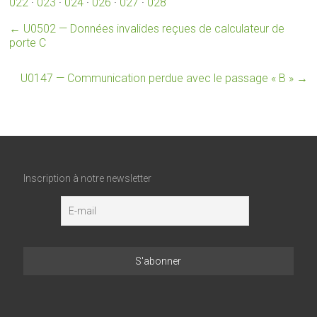
022
·
023
·
024
·
026
·
027
·
028
←
U0502 — Données invalides reçues de calculateur de
porte C
U0147 — Communication perdue avec le passage « B »
→
Inscription à notre newsletter