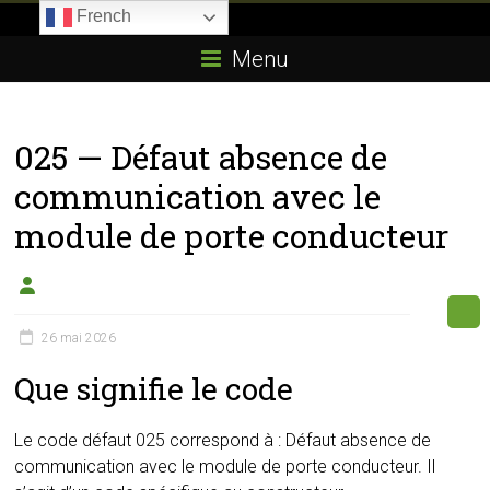
Skip
French
to
Boitier-
content
Menu
E85.com
La
025 — Défaut absence de
passion
du
communication avec le
boîtier
module de porte conducteur
éthanol
26 mai 2026
Que signifie le code
Le code défaut 025 correspond à : Défaut absence de
communication avec le module de porte conducteur. Il