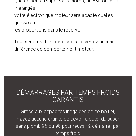
Que ce soit au super sans plomb, au E85 ou les 2
mélangés
votre électronique moteur sera adapté quelles
que soient
les proportions dans le réservoir.
Tout sera très bien géré, vous ne verrez aucune
différence de comportement moteur.
DÉMARRAGES PAR TEMPS FROIDS
GARANTIS
Grâce aux capacités inégalées de ce boîtier,
n’ayez aucune crainte de devoir ajouter du super
sans plomb 95 ou 98 pour réussir à démarrer par
temps froid