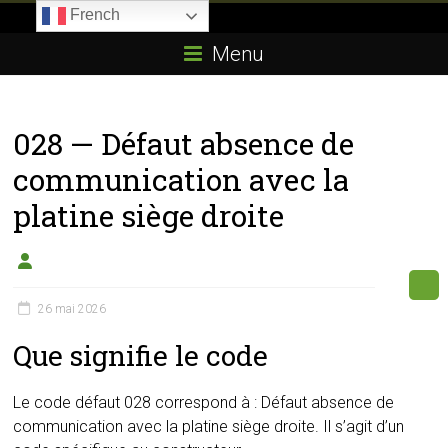
Skip
French
to
Boitier-
content
Menu
E85.com
La
028 — Défaut absence de
passion
du
communication avec la
boîtier
platine siège droite
éthanol
26 mai 2026
Que signifie le code
Le code défaut 028 correspond à : Défaut absence de
communication avec la platine siège droite. Il s’agit d’un