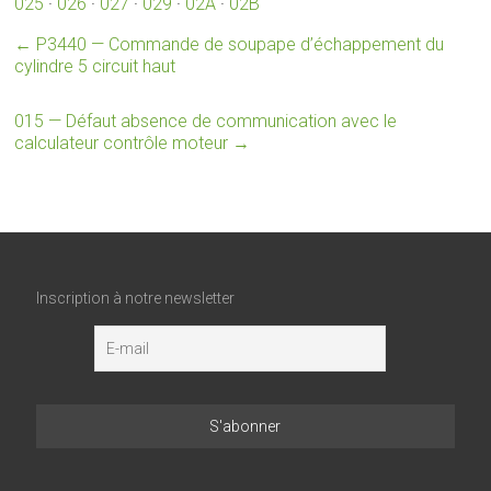
025
·
026
·
027
·
029
·
02A
·
02B
←
P3440 — Commande de soupape d’échappement du
cylindre 5 circuit haut
015 — Défaut absence de communication avec le
calculateur contrôle moteur
→
Inscription à notre newsletter