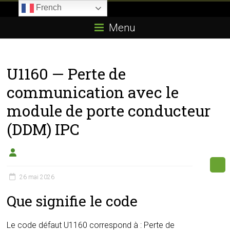
Skip
French
to
Boitier-
content
Menu
E85.com
La
U1160 — Perte de
passion
du
communication avec le
boîtier
module de porte conducteur
éthanol
(DDM) IPC
26 mai 2026
Que signifie le code
Le code défaut U1160 correspond à : Perte de