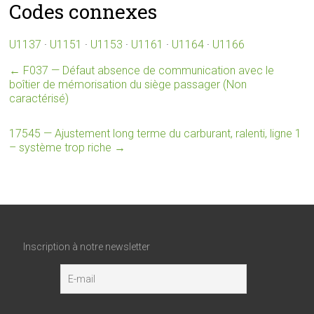
Codes connexes
U1137
·
U1151
·
U1153
·
U1161
·
U1164
·
U1166
←
F037 — Défaut absence de communication avec le
boîtier de mémorisation du siège passager (Non
caractérisé)
17545 — Ajustement long terme du carburant, ralenti, ligne 1
– système trop riche
→
Inscription à notre newsletter