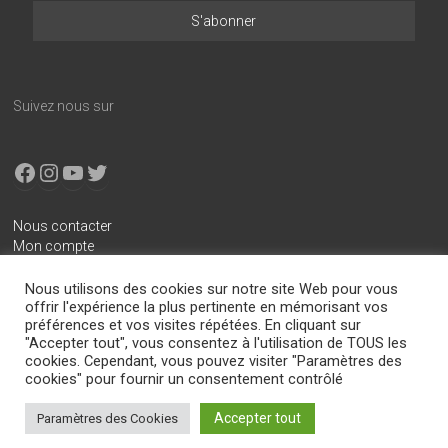
Suivez nous sur
Facebook
Instagram
YouTube
X
Nous contacter
Mon compte
Conditions générales de vente
Nous utilisons des cookies sur notre site Web pour vous
Mentions légales
offrir l'expérience la plus pertinente en mémorisant vos
préférences et vos visites répétées. En cliquant sur
Politique de confidentialité
"Accepter tout", vous consentez à l'utilisation de TOUS les
cookies. Cependant, vous pouvez visiter "Paramètres des
cookies" pour fournir un consentement contrôlé
Copyright © 2026
Boitier-E85.com
. All rights reserved.
Accepter tout
Paramètres des Cookies