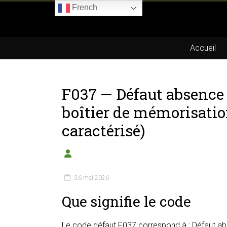
Skip
French
to
Boitier-
content
E85.com
Accueil
La
passion
F037 — Défaut absence
du
boîtier
boîtier de mémorisatio
éthanol
caractérisé)
26 mai 2026
Que signifie le code
Le code défaut F037 correspond à : Défaut ab