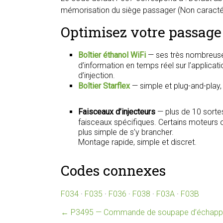
mémorisation du siège passager (Non caractéris
Optimisez votre passage 
Boîtier éthanol WiFi
— ses très nombreuse
d’information en temps réel sur l’applica
d’injection.
Boîtier Starflex
— simple et plug-and-play
Faisceaux d’injecteurs
— plus de 10 sorte
faisceaux spécifiques. Certains moteurs on
plus simple de s’y brancher.
Montage rapide, simple et discret.
Codes connexes
F034
·
F035
·
F036
·
F038
·
F03A
·
F03B
←
P3495 — Commande de soupape d’échappeme