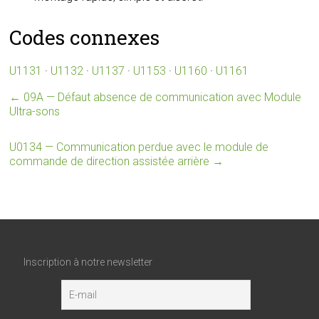
Codes connexes
U1131
·
U1132
·
U1137
·
U1153
·
U1160
·
U1161
←
09A — Défaut absence de communication avec Module
Ultra-sons
U0134 — Communication perdue avec le module de
commande de direction assistée arrière
→
Inscription à notre newsletter