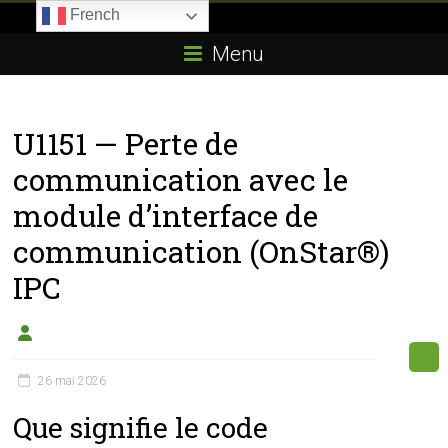
Skip
French
to
Boitier-
content
Menu
E85.com
La
U1151 — Perte de
passion
du
communication avec le
boîtier
module d’interface de
éthanol
communication (OnStar®)
IPC
26 mai 2026
Que signifie le code