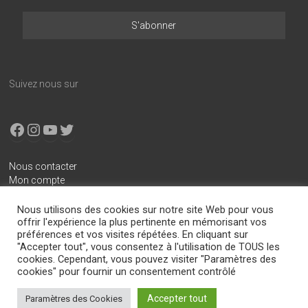
Suivez nous sur
Facebook
Instagram
YouTube
X
Nous contacter
Mon compte
Conditions générales de vente
Nous utilisons des cookies sur notre site Web pour vous
Mentions légales
offrir l'expérience la plus pertinente en mémorisant vos
préférences et vos visites répétées. En cliquant sur
Politique de confidentialité
"Accepter tout", vous consentez à l'utilisation de TOUS les
cookies. Cependant, vous pouvez visiter "Paramètres des
cookies" pour fournir un consentement contrôlé
Copyright © 2026
Boitier-E85.com
. All rights reserved.
Accepter tout
Paramètres des Cookies