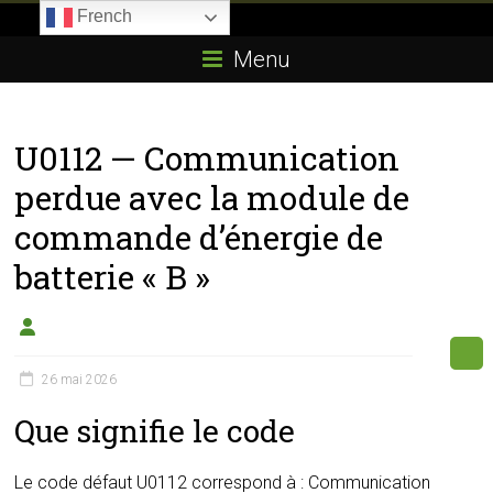
Skip
French
to
Boitier-
content
Menu
E85.com
La
U0112 — Communication
passion
du
perdue avec la module de
boîtier
commande d’énergie de
éthanol
batterie « B »
26 mai 2026
Que signifie le code
Le code défaut U0112 correspond à : Communication