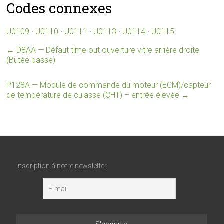
Codes connexes
U0109
·
U0110
·
U0111
·
U0113
·
U0114
·
U0115
←
D8AA — Défaut time out ouverture vitre arrière droite
(Butée basse)
P128A — Module de commande du moteur (ECM)/capteur
de température de culasse (CHT) – entrée élevée
→
Inscription à notre newsletter