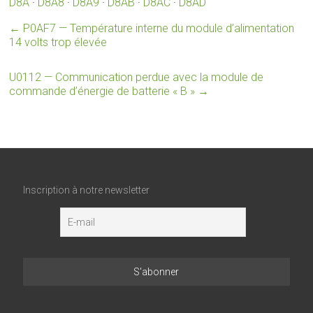
D8A
·
D8A8
·
D8A9
·
D8AB
·
D8AC
·
D8AD
←
P0AF7 — Température interne du module d’alimentation
14 volts trop élevée
U0112 — Communication perdue avec la module de
commande d’énergie de batterie « B »
→
Inscription à notre newsletter