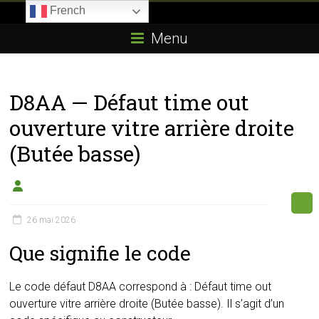
Skip
French
to
Boitier-
content
Menu
E85.com
La
D8AA — Défaut time out
passion
du
ouverture vitre arrière droite
boîtier
(Butée basse)
éthanol
26 mai 2026
Que signifie le code
Le code défaut D8AA correspond à : Défaut time out
ouverture vitre arrière droite (Butée basse). Il s’agit d’un