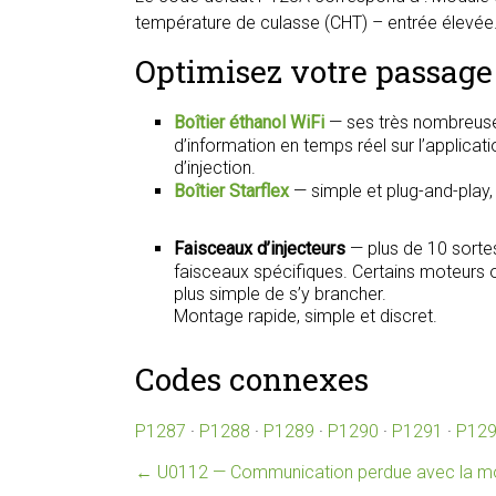
température de culasse (CHT) – entrée élevée. 
Optimisez votre passage 
Boîtier éthanol WiFi
— ses très nombreuse
d’information en temps réel sur l’applica
d’injection.
Boîtier Starflex
— simple et plug-and-play
Faisceaux d’injecteurs
— plus de 10 sorte
faisceaux spécifiques. Certains moteurs on
plus simple de s’y brancher.
Montage rapide, simple et discret.
Codes connexes
P1287
·
P1288
·
P1289
·
P1290
·
P1291
·
P12
←
U0112 — Communication perdue avec la mod