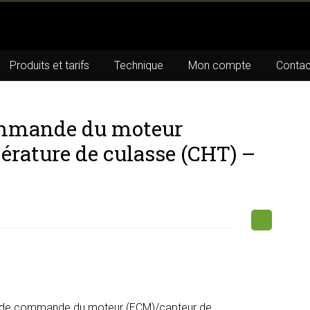
Produits et tarifs
Technique
Mon compte
Contac
ommande du moteur
rature de culasse (CHT) –
e de commande du moteur (ECM)/capteur de