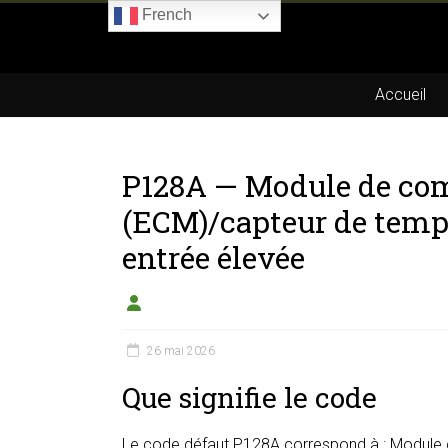
Skip
French
to
Boitier-
content
E85.com
Accueil
La
passion
P128A — Module de c
du
boîtier
(ECM)/capteur de tempé
éthanol
entrée élevée
26 mai 2026
Que signifie le code
Le code défaut P128A correspond à : Modul