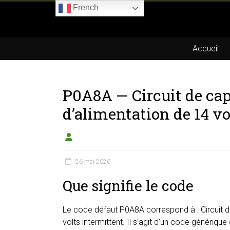
Skip
French
to
Boitier-
content
E85.com
Accueil
La
passion
P0A8A — Circuit de ca
du
boîtier
d’alimentation de 14 vo
éthanol
26 mai 2026
Que signifie le code
Le code défaut P0A8A correspond à : Circuit 
volts intermittent. Il s’agit d’un code génériqu