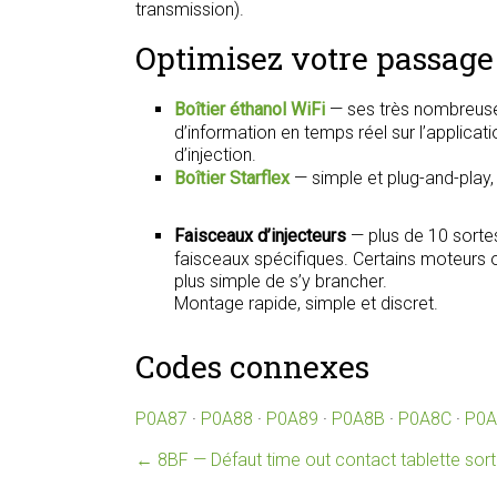
transmission).
Optimisez votre passage 
Boîtier éthanol WiFi
— ses très nombreuse
d’information en temps réel sur l’applica
d’injection.
Boîtier Starflex
— simple et plug-and-play
Faisceaux d’injecteurs
— plus de 10 sorte
faisceaux spécifiques. Certains moteurs on
plus simple de s’y brancher.
Montage rapide, simple et discret.
Codes connexes
P0A87
·
P0A88
·
P0A89
·
P0A8B
·
P0A8C
·
P0A
←
8BF — Défaut time out contact tablette sort