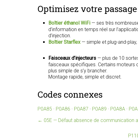
Optimisez votre passage 
Boîtier éthanol WiFi
— ses très nombreuse
d’information en temps réel sur l’applica
d’injection.
Boîtier Starflex
— simple et plug-and-play
Faisceaux d’injecteurs
— plus de 10 sorte
faisceaux spécifiques. Certains moteurs on
plus simple de s’y brancher.
Montage rapide, simple et discret.
Codes connexes
P0A85
·
P0A86
·
P0A87
·
P0A89
·
P0A8A
·
P0A
←
05E — Défaut absence de communication ave
P110