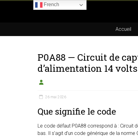
Skip
French
to
Boitier-
content
E85.com
Accueil
La
passion
P0A88 — Circuit de cap
du
boîtier
d’alimentation 14 volts
éthanol
26 mai 2026
Que signifie le code
Le code défaut P0A88 correspond à : Circuit d
bas. Il s’agit d’un code générique de la norme 