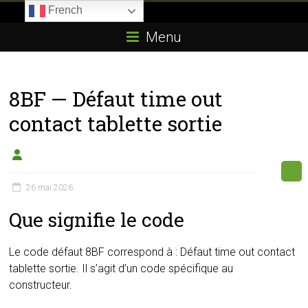
Skip
French
to
Boitier-
content
Menu
E85.com
La
8BF — Défaut time out
passion
du
contact tablette sortie
boîtier
éthanol
26 mai 2026
Que signifie le code
Le code défaut 8BF correspond à : Défaut time out contact
tablette sortie. Il s’agit d’un code spécifique au
constructeur.