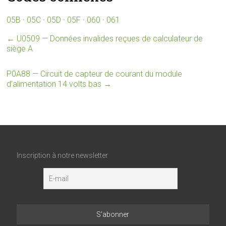
05B
·
05C
·
05D
·
05F
·
060
·
061
←
U0509 — Données invalides reçues de calculateur de
siège A
P0A88 — Circuit de capteur de courant du module
d’alimentation 14 volts bas
→
Inscription à notre newsletter