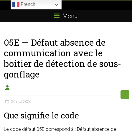
Skip
French
to
Boitier-
content
Menu
E85.com
La
05E — Défaut absence de
passion
du
communication avec le
boîtier
boîtier de détection de sous-
éthanol
gonflage
26 mai 2026
Que signifie le code
Le code défaut 05E correspond à : Défaut absence de