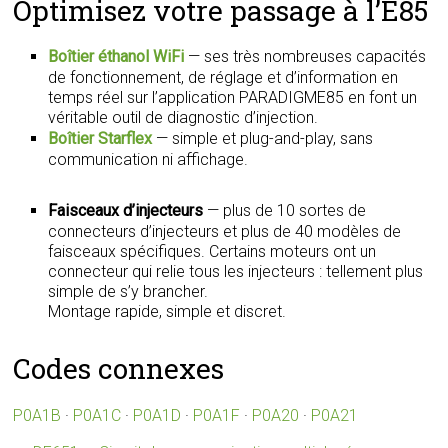
Optimisez votre passage à l’E85
Boîtier éthanol WiFi
— ses très nombreuses capacités
de fonctionnement, de réglage et d’information en
temps réel sur l’application PARADIGME85 en font un
véritable outil de diagnostic d’injection.
Boîtier Starflex
— simple et plug-and-play, sans
communication ni affichage.
Faisceaux d’injecteurs
— plus de 10 sortes de
connecteurs d’injecteurs et plus de 40 modèles de
faisceaux spécifiques. Certains moteurs ont un
connecteur qui relie tous les injecteurs : tellement plus
simple de s’y brancher.
Montage rapide, simple et discret.
Codes connexes
P0A1B
·
P0A1C
·
P0A1D
·
P0A1F
·
P0A20
·
P0A21