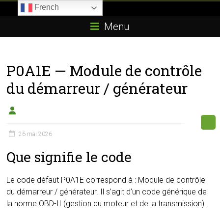
Skip
French
to
Boitier-
content
Menu
E85.com
La
P0A1E — Module de contrôle
passion
du
du démarreur / générateur
boîtier
éthanol
26 mai 2026
Que signifie le code
Le code défaut P0A1E correspond à : Module de contrôle
du démarreur / générateur. Il s’agit d’un code générique de
la norme OBD-II (gestion du moteur et de la transmission).