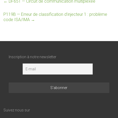
←
DF651 — Circuit de communication multiplexée
P119B — Erreur de classification d’injecteur 1 : problème
code ISA/IMA
→
Inscription à notre newsletter
Suivez nous sur