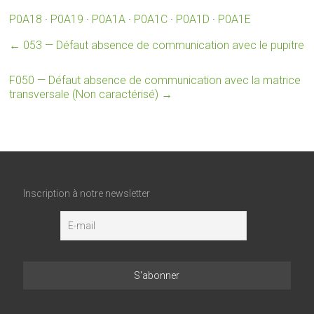
P0A18
·
P0A19
·
P0A1A
·
P0A1C
·
P0A1D
·
P0A1E
←
053 — Défaut absence de communication avec le pupitre
F050 — Défaut absence de communication avec la matrice
transversale (Non caractérisé)
→
Inscription à notre newsletter