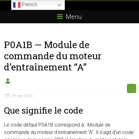
Skip
French
to
Boitier-
content
Menu
E85.com
La
P0A1B — Module de
passion
du
commande du moteur
boîtier
d’entraînement “A”
éthanol
26 mai 2026
Que signifie le code
Le code défaut P0A1B correspond à : Module de
commande du moteur d’entraînement “A”. Il s’agit d’un code