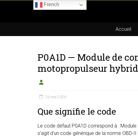
Skip
French
to
Boitier-
content
E85.com
Accueil
La
passion
P0A1D — Module de c
du
boîtier
motopropulseur hybri
éthanol
26 mai 2026
Que signifie le code
Le code défaut P0A1D correspond à : Module
s’agit d’un code générique de la norme OBD-II 