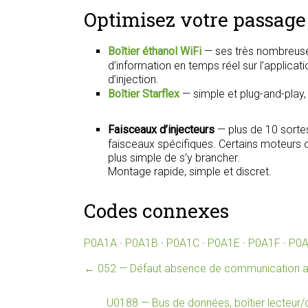
Optimisez votre passage 
Boîtier éthanol WiFi
— ses très nombreuse
d’information en temps réel sur l’applica
d’injection.
Boîtier Starflex
— simple et plug-and-play
Faisceaux d’injecteurs
— plus de 10 sorte
faisceaux spécifiques. Certains moteurs on
plus simple de s’y brancher.
Montage rapide, simple et discret.
Codes connexes
P0A1A
·
P0A1B
·
P0A1C
·
P0A1E
·
P0A1F
·
P0
←
052 — Défaut absence de communication 
U0188 — Bus de données, boîtier lecteu