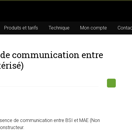
Produits et tarifs
Technique
Mon compte
Contac
 de communication entre
érisé)
bsence de communication entre BSI et MAE (Non
constructeur.