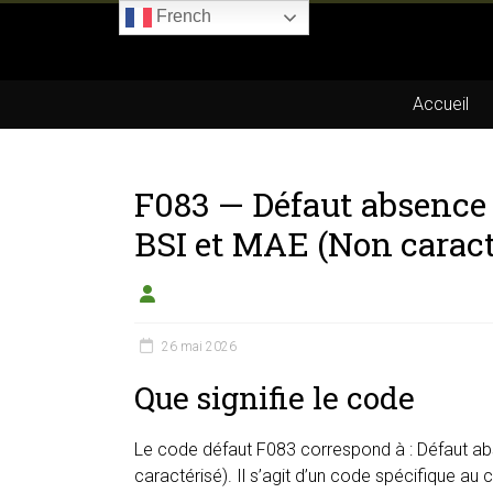
Skip
French
to
Boitier-
content
E85.com
Accueil
La
passion
F083 — Défaut absence
du
boîtier
BSI et MAE (Non caract
éthanol
26 mai 2026
Que signifie le code
Le code défaut F083 correspond à : Défaut a
caractérisé). Il s’agit d’un code spécifique au 