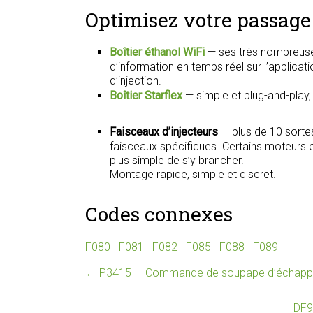
Optimisez votre passage 
Boîtier éthanol WiFi
— ses très nombreuse
d’information en temps réel sur l’applica
d’injection.
Boîtier Starflex
— simple et plug-and-play
Faisceaux d’injecteurs
— plus de 10 sorte
faisceaux spécifiques. Certains moteurs on
plus simple de s’y brancher.
Montage rapide, simple et discret.
Codes connexes
F080
·
F081
·
F082
·
F085
·
F088
·
F089
←
P3415 — Commande de soupape d’échappeme
DF9