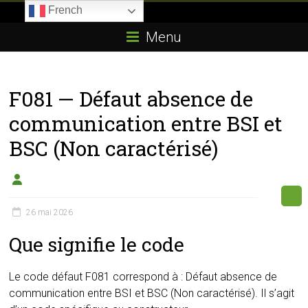
Skip
French
to
Boitier-
content
Menu
E85.com
La
F081 — Défaut absence de
passion
du
communication entre BSI et
boîtier
BSC (Non caractérisé)
éthanol
26 mai 2026
Que signifie le code
Le code défaut F081 correspond à : Défaut absence de
communication entre BSI et BSC (Non caractérisé). Il s’agit