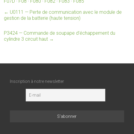
F07D
·
F08
·
F080
·
F082
·
F083
·
F085
←
U0111 — Perte de communication avec le module de
gestion de la batterie (haute tension)
P3424 — Commande de soupape d’échappement du
cylindre 3 circuit haut
→
Inscription à notre newsletter