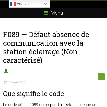
Skip
French
to
Boitier-
content
Menu
E85.com
La
F089 — Défaut absence de
passion
du
communication avec la
boîtier
station éclairage (Non
éthanol
caractérisé)
26 mai 2026
Que signifie le code
Le code défaut F089 correspond à : Défaut absence de