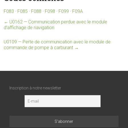
F083
·
F085
·
F088
·
F098
·
F099
·
F09A
←
U0162 — Communication perdue avec le module
d’affichage de navigation
U0109 — Perte de communication avec le module de
commande de pompe à carburant
→
Inscription à notre newsletter