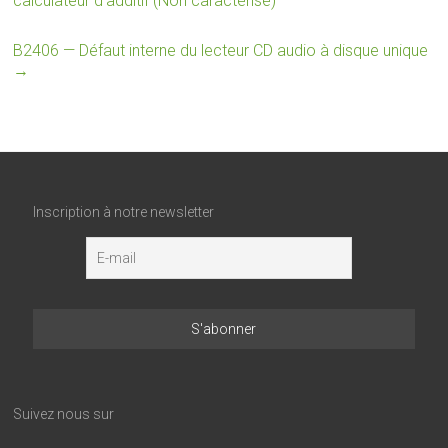
calculateur d’additif (Non caractérisé)
B2406 — Défaut interne du lecteur CD audio à disque unique
→
Inscription à notre newsletter
Suivez nous sur