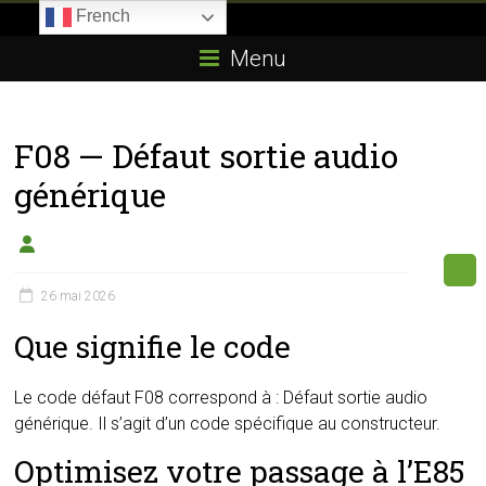
Skip
French
to
Boitier-
content
Menu
E85.com
La
F08 — Défaut sortie audio
passion
du
générique
boîtier
éthanol
26 mai 2026
Que signifie le code
Le code défaut F08 correspond à : Défaut sortie audio
générique. Il s’agit d’un code spécifique au constructeur.
Optimisez votre passage à l’E85