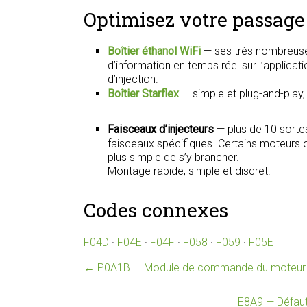
Optimisez votre passage 
Boîtier éthanol WiFi
— ses très nombreuse
d’information en temps réel sur l’applica
d’injection.
Boîtier Starflex
— simple et plug-and-play
Faisceaux d’injecteurs
— plus de 10 sorte
faisceaux spécifiques. Certains moteurs on
plus simple de s’y brancher.
Montage rapide, simple et discret.
Codes connexes
F04D
·
F04E
·
F04F
·
F058
·
F059
·
F05E
←
P0A1B — Module de commande du moteur d
E8A9 — Défaut 