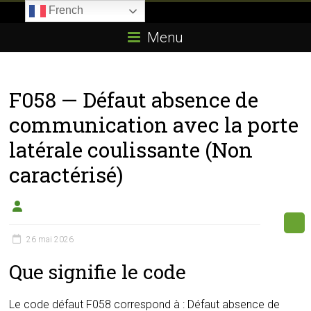
Skip
French
to
Boitier-
content
Menu
E85.com
La
F058 — Défaut absence de
passion
du
communication avec la porte
boîtier
latérale coulissante (Non
éthanol
caractérisé)
26 mai 2026
Que signifie le code
Le code défaut F058 correspond à : Défaut absence de