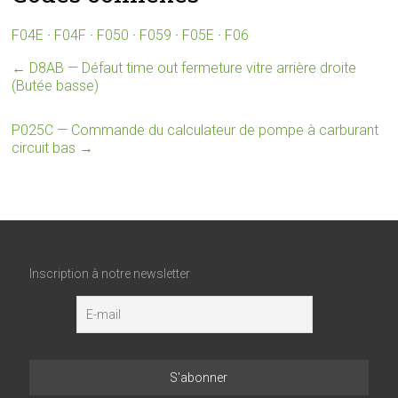
F04E
·
F04F
·
F050
·
F059
·
F05E
·
F06
←
D8AB — Défaut time out fermeture vitre arrière droite
(Butée basse)
P025C — Commande du calculateur de pompe à carburant
circuit bas
→
Inscription à notre newsletter