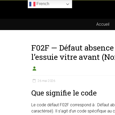
Skip
French
to
Boitier-
content
E85.com
Accueil
La
passion
F02F — Défaut absenc
du
boîtier
l’essuie vitre avant (No
éthanol
26 mai 2026
Que signifie le code
Le code défaut F02F correspond à : Défaut ab
caractérisé). Il s’agit d’un code spécifique au 