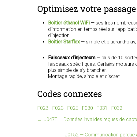
Optimisez votre passage 
Boîtier éthanol WiFi
— ses très nombreuse
d’information en temps réel sur l’applica
d’injection.
Boîtier Starflex
— simple et plug-and-play
Faisceaux d’injecteurs
— plus de 10 sorte
faisceaux spécifiques. Certains moteurs on
plus simple de s’y brancher.
Montage rapide, simple et discret.
Codes connexes
F02B
·
F02C
·
F02E
·
F030
·
F031
·
F032
←
U047E — Données invalides reçues de capt
U0152 — Communication perdue a