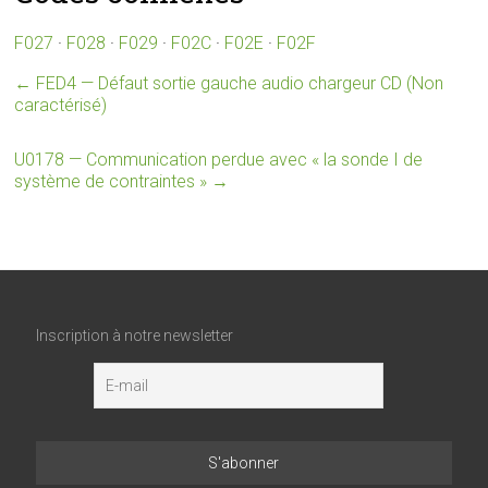
F027
·
F028
·
F029
·
F02C
·
F02E
·
F02F
←
FED4 — Défaut sortie gauche audio chargeur CD (Non
caractérisé)
U0178 — Communication perdue avec « la sonde I de
système de contraintes »
→
Inscription à notre newsletter