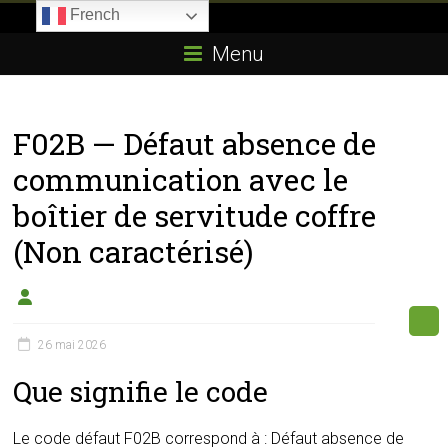
Skip
French
to
Boitier-
content
Menu
E85.com
La
F02B — Défaut absence de
passion
du
communication avec le
boîtier
boîtier de servitude coffre
éthanol
(Non caractérisé)
26 mai 2026
Que signifie le code
Le code défaut F02B correspond à : Défaut absence de