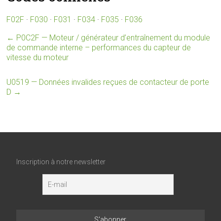
F02F
·
F030
·
F031
·
F034
·
F035
·
F036
←
P0C2F — Moteur / générateur d’entraînement du module
de commande interne – performances du capteur de
vitesse du moteur
U0519 — Données invalides reçues de contacteur de porte
D
→
Inscription à notre newsletter