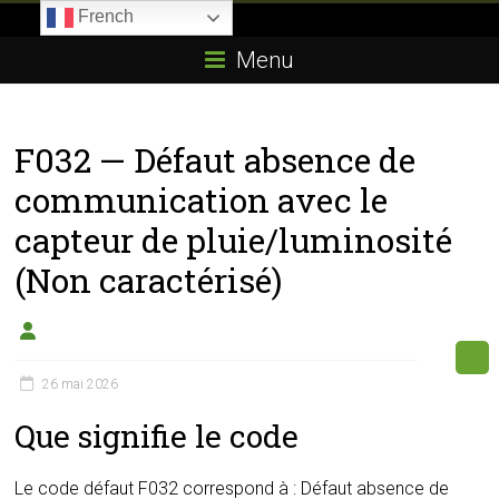
Skip
French
to
Boitier-
content
Menu
E85.com
La
F032 — Défaut absence de
passion
du
communication avec le
boîtier
capteur de pluie/luminosité
éthanol
(Non caractérisé)
26 mai 2026
Que signifie le code
Le code défaut F032 correspond à : Défaut absence de