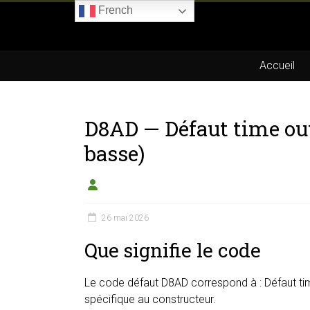
Skip
French
to
Boitier-
content
E85.com
Accueil
La
passion
D8AD — Défaut time out
du
boîtier
basse)
éthanol
26 mai 2026
Que signifie le code
Le code défaut D8AD correspond à : Défaut time
spécifique au constructeur.