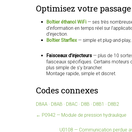
Optimisez votre passage 
Boîtier éthanol WiFi
— ses très nombreuse
d’information en temps réel sur l’applica
d’injection.
Boîtier Starflex
— simple et plug-and-play
Faisceaux d’injecteurs
— plus de 10 sorte
faisceaux spécifiques. Certains moteurs on
plus simple de s’y brancher.
Montage rapide, simple et discret.
Codes connexes
D8AA
·
D8AB
·
D8AC
·
D8B
·
D8B1
·
D8B2
←
P0942 — Module de pression hydraulique
U0108 — Communication perdue av