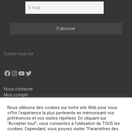
Suivez nous sur
Facebook
Instagram
YouTube
X
Nous contacter
Mon compte
Conditions générales de vente
Nous utilisons des cookies sur notre site Web pour vous
Mentions légales
offrir l'expérience la plus pertinente en mémorisant vos
préférences et vos visites répétées. En cliquant sur
Politique de confidentialité
"Accepter tout", vous consentez à l'utilisation de TOUS les
cookies. Cependant, vous pouvez visiter "Paramètres des