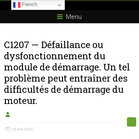
Skip
French
to
Boitier-
content
Menu
E85.com
La
C1207 — Défaillance ou
passion
du
dysfonctionnement du
boîtier
module de démarrage. Un tel
éthanol
problème peut entraîner des
difficultés de démarrage du
moteur.
26 mai 2026