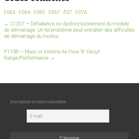
F063
·
F064
·
F065
·
F067
·
F07
·
F07A
←
C1207 — Défaillance ou dysfonctionnement du module
de démarrage. Un tel problème peut entraîner des difficultés
de démarrage du moteur.
P110B — Mass or Volume Air Flow ‘B’ Circuit
Range/Performance
→
Inscription à notre newsletter