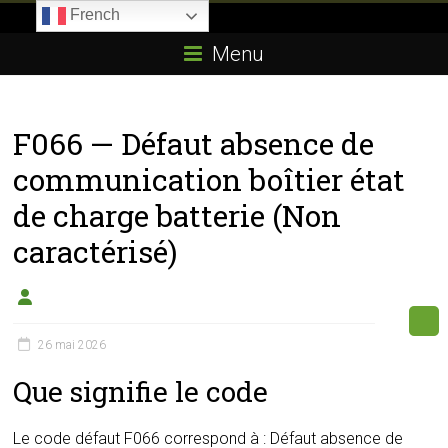
Skip
French
to
Boitier-
content
Menu
E85.com
La
F066 — Défaut absence de
passion
du
communication boîtier état
boîtier
de charge batterie (Non
éthanol
caractérisé)
26 mai 2026
Que signifie le code
Le code défaut F066 correspond à : Défaut absence de