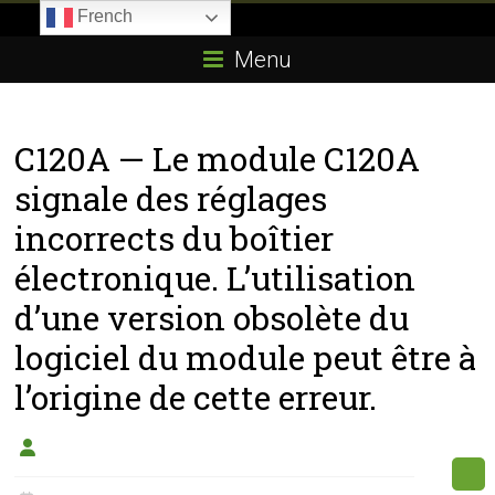
Skip
French
to
Boitier-
content
Menu
E85.com
La
C120A — Le module C120A
passion
du
signale des réglages
boîtier
incorrects du boîtier
éthanol
électronique. L’utilisation
d’une version obsolète du
logiciel du module peut être à
l’origine de cette erreur.