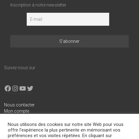
Inscription à notre newsletter
Suivez nous sur
Facebook
Instagram
YouTube
X
Nous contacter
Mon compte
Conditions générales de vente
Nous utilisons des cookies sur notre site Web pour vous
Mentions légales
offrir l'expérience la plus pertinente en mémorisant vos
préférences et vos visites répétées. En cliquant sur
Politique de confidentialité