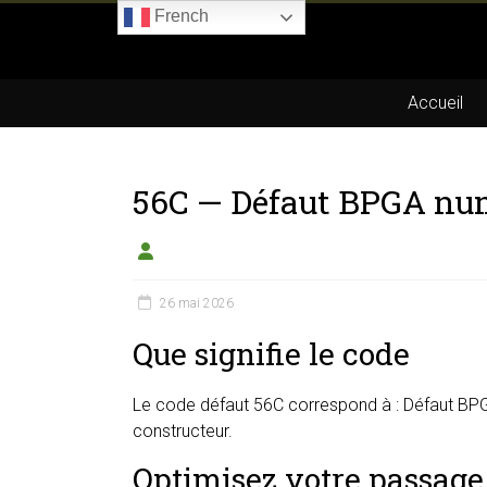
Skip
French
to
Boitier-
content
E85.com
Accueil
La
passion
56C — Défaut BPGA nu
du
boîtier
éthanol
26 mai 2026
Que signifie le code
Le code défaut 56C correspond à : Défaut BPGA
constructeur.
Optimisez votre passage 