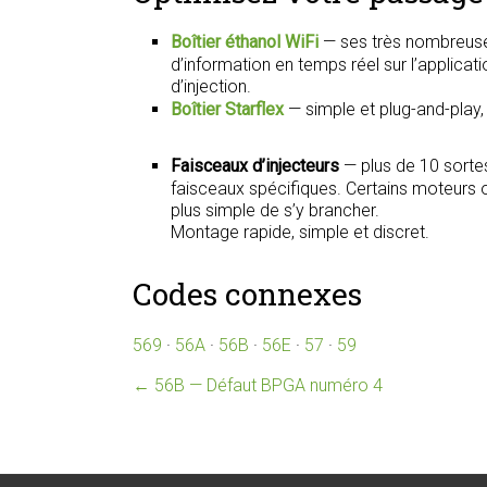
Boîtier éthanol WiFi
— ses très nombreuse
d’information en temps réel sur l’applica
d’injection.
Boîtier Starflex
— simple et plug-and-play
Faisceaux d’injecteurs
— plus de 10 sorte
faisceaux spécifiques. Certains moteurs on
plus simple de s’y brancher.
Montage rapide, simple et discret.
Codes connexes
569
·
56A
·
56B
·
56E
·
57
·
59
←
56B — Défaut BPGA numéro 4