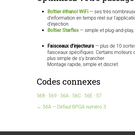
Boîtier éthanol WiFi
— ses très nombreuse
d’information en temps réel sur l’applica
d’injection.
Boîtier Starflex
— simple et plug-and-play
Faisceaux d’injecteurs
— plus de 10 sorte
faisceaux spécifiques. Certains moteurs on
plus simple de s’y brancher.
Montage rapide, simple et discret.
Codes connexes
568
·
569
·
56A
·
56C
·
56E
·
57
←
56A — Défaut BPGA numéro 3