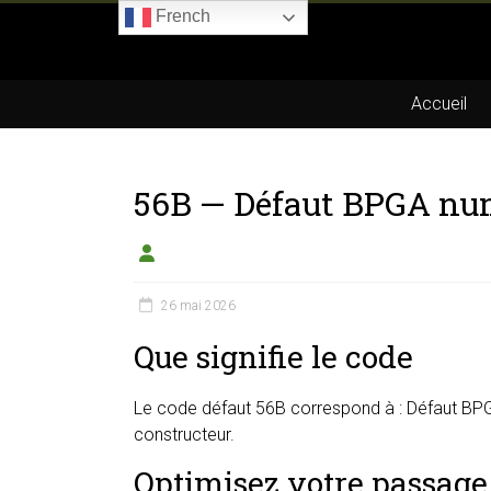
Skip
French
to
Boitier-
content
E85.com
Accueil
La
passion
56B — Défaut BPGA nu
du
boîtier
éthanol
26 mai 2026
Que signifie le code
Le code défaut 56B correspond à : Défaut BPGA
constructeur.
Optimisez votre passage 