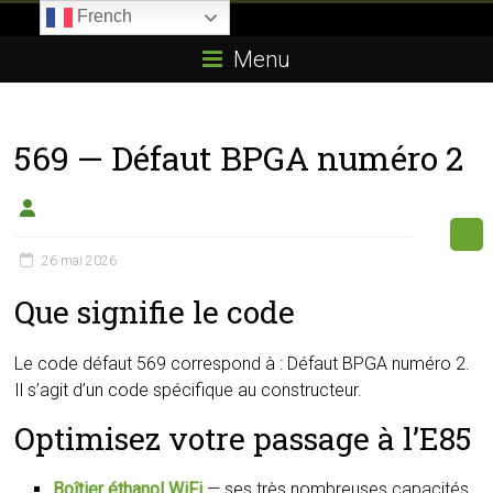
Skip
French
to
Boitier-
content
Menu
E85.com
La
569 — Défaut BPGA numéro 2
passion
du
boîtier
éthanol
26 mai 2026
Que signifie le code
Le code défaut 569 correspond à : Défaut BPGA numéro 2.
Il s’agit d’un code spécifique au constructeur.
Optimisez votre passage à l’E85
Boîtier éthanol WiFi
— ses très nombreuses capacités