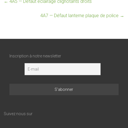
←
4A5 — Défaut éclairage clignotants droits
4A7 — Défaut lanterne plaque de police
→
Inscription à notre newsletter
Suivez nous sur