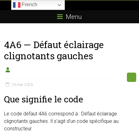
Skip
French
to
Boitier-
content
Menu
E85.com
La
4A6 — Défaut éclairage
passion
du
clignotants gauches
boîtier
éthanol
26 mai 2026
Que signifie le code
Le code défaut 4A6 correspond à : Défaut éclairage
clignotants gauches. Il s’agit d’un code spécifique au
constructeur.