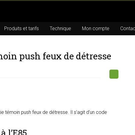
Produits et tarifs
Technique
Mon compte
Contac
moin push feux de détresse
e témoin push feux de détresse. Il s’agit d’un code
à l’E85