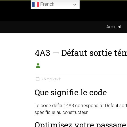
Skip
French
to
Boitier-
content
E85.com
Accueil
La
passion
4A3 — Défaut sortie té
du
boîtier
éthanol
26 mai 2026
Que signifie le code
Le code défaut 4A3 correspond à : Défaut sorti
spécifique au constructeur.
Optimisez votre passage 