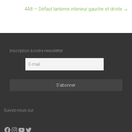
4A8 — Défaut lanterne interieur gauche et droite
→
Inscription à notre newsletter
Suivez nous sur
Facebook
Instagram
YouTube
X