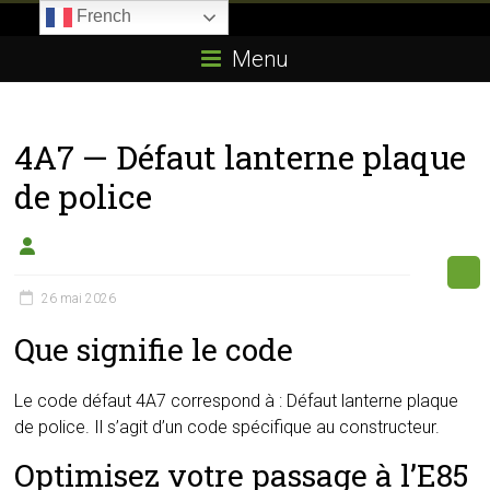
Skip
French
to
Boitier-
content
Menu
E85.com
La
4A7 — Défaut lanterne plaque
passion
du
de police
boîtier
éthanol
26 mai 2026
Que signifie le code
Le code défaut 4A7 correspond à : Défaut lanterne plaque
de police. Il s’agit d’un code spécifique au constructeur.
Optimisez votre passage à l’E85