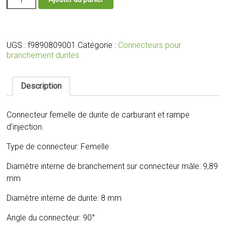
de
Connecteur
femelle
de
durite
UGS :
f9890809001
Catégorie :
Connecteurs pour
de
branchement durites
carburant
et
rampe
Description
d'injection
ID:9.89
Connecteur femelle de durite de carburant et rampe
/
Durite
d’injection.
8
mm
Type de connecteur: Femelle
/
90°
Diamètre interne de branchement sur connecteur mâle: 9,89
/
mm
F9890809001
Diamètre interne de durite: 8 mm
Angle du connecteur: 90°