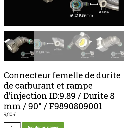
Connecteur femelle de durite
de carburant et rampe
d’injection ID:9.89 / Durite 8
mm / 90° / F9890809001
9,80
€
quantité
Ajouter au panier