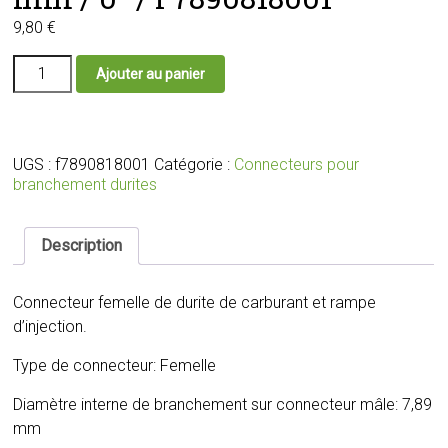
9,80
€
quantité
Ajouter au panier
de
Connecteur
femelle
de
durite
UGS :
f7890818001
Catégorie :
Connecteurs pour
de
branchement durites
carburant
et
rampe
Description
d'injection
ID:7.89
Connecteur femelle de durite de carburant et rampe
/
Durite
d’injection.
8
mm
Type de connecteur: Femelle
/
0°
Diamètre interne de branchement sur connecteur mâle: 7,89
/
mm
F7890818001