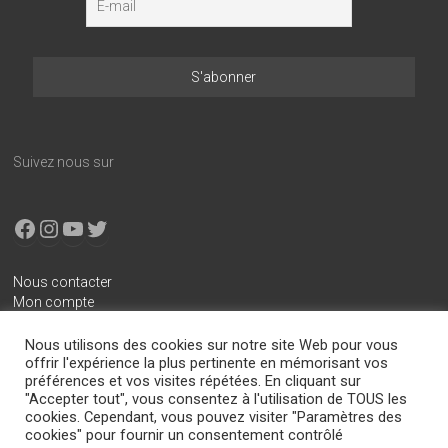
Suivez nous sur
Facebook
Instagram
YouTube
X
Nous contacter
Mon compte
Conditions générales de vente
Nous utilisons des cookies sur notre site Web pour vous
Mentions légales
offrir l'expérience la plus pertinente en mémorisant vos
préférences et vos visites répétées. En cliquant sur
Politique de confidentialité
"Accepter tout", vous consentez à l'utilisation de TOUS les
cookies. Cependant, vous pouvez visiter "Paramètres des
cookies" pour fournir un consentement contrôlé