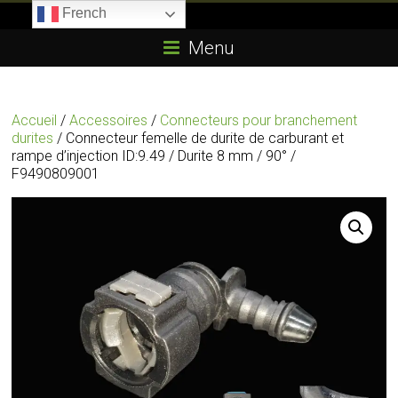
Skip
French
to
Boitier-
content
Menu
E85.com
La
Accueil
/
Accessoires
/
Connecteurs pour branchement
passion
durites
/ Connecteur femelle de durite de carburant et
du
rampe d’injection ID:9.49 / Durite 8 mm / 90° /
boîtier
F9490809001
éthanol