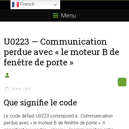
Skip
French
to
Boitier-
content
Menu
E85.com
La
U0223 — Communication
passion
du
perdue avec « le moteur B de
boîtier
fenêtre de porte »
éthanol
26 mai 2026
Que signifie le code
Le code défaut U0223 correspond à : Communication
perdue avec « le moteur B de fenêtre de porte ». Il