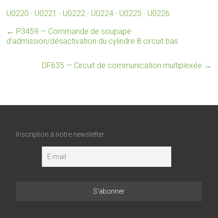
U0220
·
U0221
·
U0222
·
U0224
·
U0225
·
U0226
←
P3459 — Commande de soupape
d’admission/désactivation du cylindre 8 circuit bas
DF635 — Circuit de communication multiplexée
→
Inscription à notre newsletter