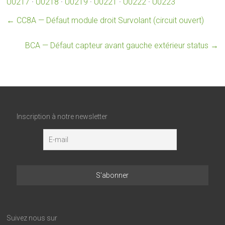
U0217
·
U0218
·
U0219
·
U0221
·
U0222
·
U0223
←
CC8A — Défaut module droit Survolant (circuit ouvert)
BCA — Défaut capteur avant gauche extérieur status
→
Inscription à notre newsletter
Suivez nous sur