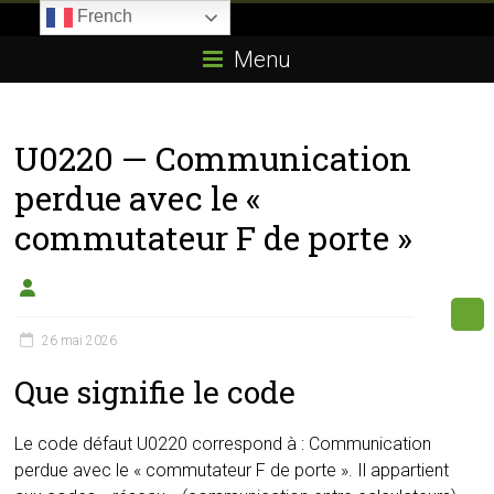
Skip
French
to
Boitier-
content
Menu
E85.com
La
U0220 — Communication
passion
du
perdue avec le «
boîtier
commutateur F de porte »
éthanol
26 mai 2026
Que signifie le code
Le code défaut U0220 correspond à : Communication
perdue avec le « commutateur F de porte ». Il appartient