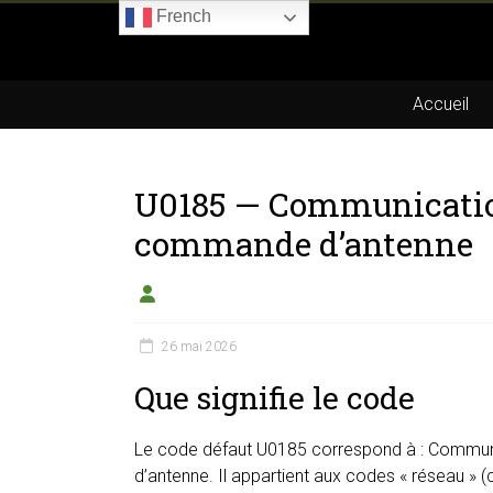
Skip
French
to
Boitier-
content
E85.com
Accueil
La
passion
U0185 — Communicatio
du
boîtier
commande d’antenne
éthanol
26 mai 2026
Que signifie le code
Le code défaut U0185 correspond à : Commu
d’antenne. Il appartient aux codes « réseau » 