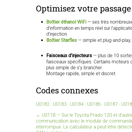
Optimisez votre passage 
Boîtier éthanol WiFi
— ses très nombreuse
d’information en temps réel sur l’applica
d’injection.
Boîtier Starflex
— simple et plug-and-play
Faisceaux d’injecteurs
— plus de 10 sorte
faisceaux spécifiques. Certains moteurs on
plus simple de s’y brancher.
Montage rapide, simple et discret.
Codes connexes
U0182
·
U0183
·
U0184
·
U0186
·
U0187
·
U01
←
U011B — Sur le Toyota Prado 120 et d’autre
communication avec le module de commande d
interrompue. Le calculateur a peut-être détec