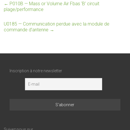
←
P010B — Mass or Volume Air Fbas ‘B’ circuit
plage/performance
U0185 — Communication perdue avec la module de
commande d’antenne
→
Inscription à notre newsletter
Suivez nous sur