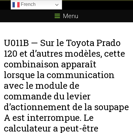
Skip
French
to
Boitier-
content
Menu
E85.com
La
U011B — Sur le Toyota Prado
passion
du
120 et d’autres modèles, cette
boîtier
combinaison apparaît
éthanol
lorsque la communication
avec le module de
commande du levier
d’actionnement de la soupape
A est interrompue. Le
calculateur a peut-être