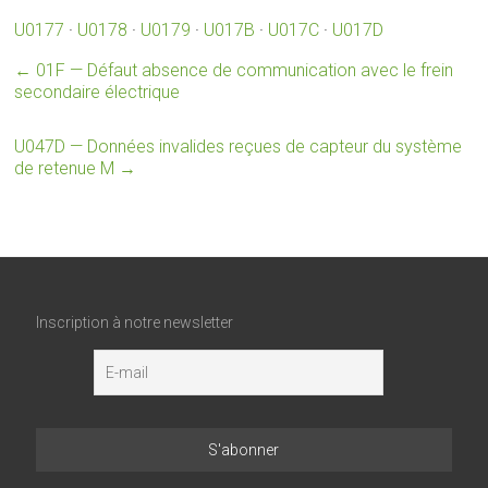
U0177
·
U0178
·
U0179
·
U017B
·
U017C
·
U017D
←
01F — Défaut absence de communication avec le frein
secondaire électrique
U047D — Données invalides reçues de capteur du système
de retenue M
→
Inscription à notre newsletter