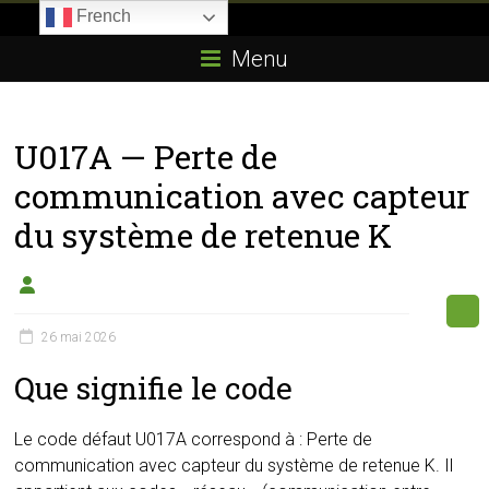
Skip
French
to
Boitier-
content
Menu
E85.com
La
U017A — Perte de
passion
du
communication avec capteur
boîtier
du système de retenue K
éthanol
26 mai 2026
Que signifie le code
Le code défaut U017A correspond à : Perte de
communication avec capteur du système de retenue K. Il