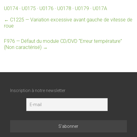
U0174
·
U0175
·
U0176
·
U0178
·
U0179
·
U017A
←
C1225 — Variation excessive avant gauche de vitesse de
roue
F976 — Défaut du module CD/DVD “Erreur température”
(Non caractérisé)
→
Inscription à notre newsletter