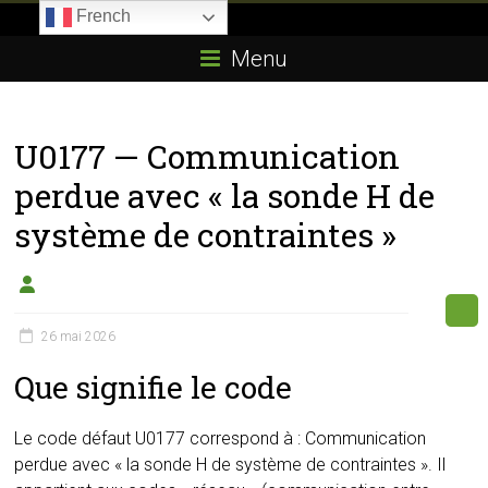
Skip
French
to
Boitier-
content
Menu
E85.com
La
U0177 — Communication
passion
du
perdue avec « la sonde H de
boîtier
système de contraintes »
éthanol
26 mai 2026
Que signifie le code
Le code défaut U0177 correspond à : Communication
perdue avec « la sonde H de système de contraintes ». Il