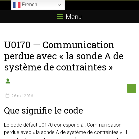
Skip
French
to
Boitier-
content
Menu
E85.com
La
U0170 — Communication
passion
du
perdue avec « la sonde A de
boîtier
système de contraintes »
éthanol
26 mai 2026
Que signifie le code
Le code défaut U0170 correspond à : Communication
perdue avec « la sonde A de système de contraintes ». Il