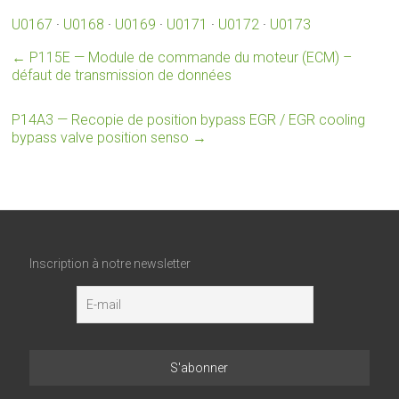
U0167
·
U0168
·
U0169
·
U0171
·
U0172
·
U0173
←
P115E — Module de commande du moteur (ECM) –
défaut de transmission de données
P14A3 — Recopie de position bypass EGR / EGR cooling
bypass valve position senso
→
Inscription à notre newsletter