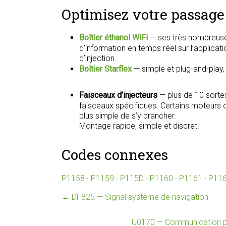
Optimisez votre passage 
Boîtier éthanol WiFi
— ses très nombreuse
d’information en temps réel sur l’applica
d’injection.
Boîtier Starflex
— simple et plug-and-play
Faisceaux d’injecteurs
— plus de 10 sorte
faisceaux spécifiques. Certains moteurs on
plus simple de s’y brancher.
Montage rapide, simple et discret.
Codes connexes
P1158
·
P1159
·
P115D
·
P1160
·
P1161
·
P11
←
DF825 — Signal système de navigation
U0170 — Communication pe