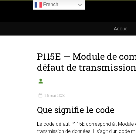
Skip
French
to
Boitier-
content
E85.com
Accueil
La
passion
P115E — Module de co
du
boîtier
défaut de transmissio
éthanol
26 mai 2026
Que signifie le code
Le code défaut P115E correspond à : Module
transmission de données. Il s’agit d’un code m