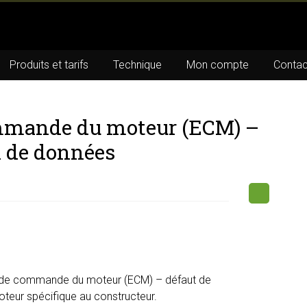
Produits et tarifs
Technique
Mon compte
Contac
mmande du moteur (ECM) –
n de données
 de commande du moteur (ECM) – défaut de
oteur spécifique au constructeur.