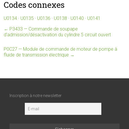
Codes connexes
U0134
·
U0135
·
U0136
·
U0138
·
U0140
·
U0141
←
P3433 — Commande de soupape
d’admission/désactivation du cylindre 5 circuit ouvert
P0C27 — Module de commande de moteur de pompe à
fluide de transmission électrique
→
Inscription à notre newsletter