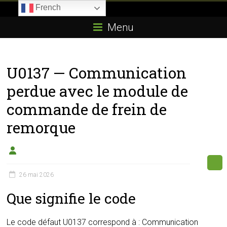
Skip
French
to
Boitier-
content
Menu
E85.com
La
U0137 — Communication
passion
du
perdue avec le module de
boîtier
commande de frein de
éthanol
remorque
26 mai 2026
Que signifie le code
Le code défaut U0137 correspond à : Communication